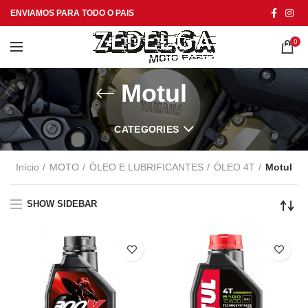
ENVIAMOS PARA TODO O PAIS
0
Motul
CATEGORIES
Início
MOTO
ÓLEO E LUBRIFICANTES
ÓLEO 4T
Motul
SHOW SIDEBAR