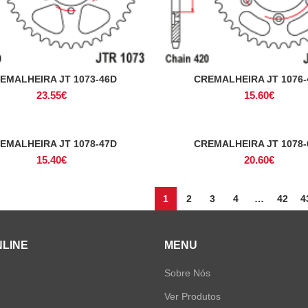
EMALHEIRA JT 1073-46D
CREMALHEIRA JT 1076-
ADICIONAR
ADICIONAR
23.55
€
15.60
€
EMALHEIRA JT 1078-47D
CREMALHEIRA JT 1078-
ADICIONAR
ADICIONAR
15.40
€
20.60
€
1
2
3
4
…
42
4
NLINE
MENU
Sobre Nós
Ver Produtos