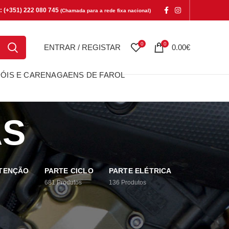
e: (+351) 222 080 745
(Chamada para a rede fixa nacional)
0
0
ENTRAR / REGISTAR
0.00
€
ÓIS E CARENAGAENS DE FAROL
AS
UTENÇÃO
PARTE CICLO
PARTE ELÉTRICA
681
Produtos
136
Produtos