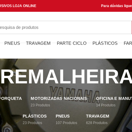
SIVOS LOJA ONLINE
Para dúvidas ligu
PNEUS
TRAVAGEM
PARTE CICLO
PLÁSTICOS
FAR
REMALHEIR
 FORQUETA
MOTORIZADAS NACIONAIS
OFICINA E MAN
23
Produtos
14
Produtos
PLÁSTICOS
PNEUS
TRAVAGEM
23
Produtos
107
Produtos
628
Produtos