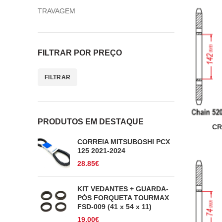
TRAVAGEM
FILTRAR POR PREÇO
FILTRAR
Preço
Preço
mínimo
máximo
PRODUTOS EM DESTAQUE
CR
CORREIA MITSUBOSHI PCX
125 2021-2024
28.85
€
KIT VEDANTES + GUARDA-
PÓS FORQUETA TOURMAX
FSD-009 (41 x 54 x 11)
19.00
€