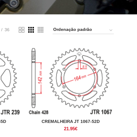
36
45D
CREMALHEIRA JT 1067-52D
ADICIONAR
21.95
€