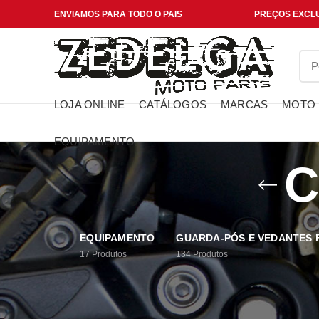
ENVIAMOS PARA TODO O PAIS
PREÇOS EXCLU
LOJA ONLINE
CATÁLOGOS
MARCAS
MOTO
EQUIPAMENTO
C
EQUIPAMENTO
GUARDA-PÓS E VEDANTES
17
Produtos
134
Produtos