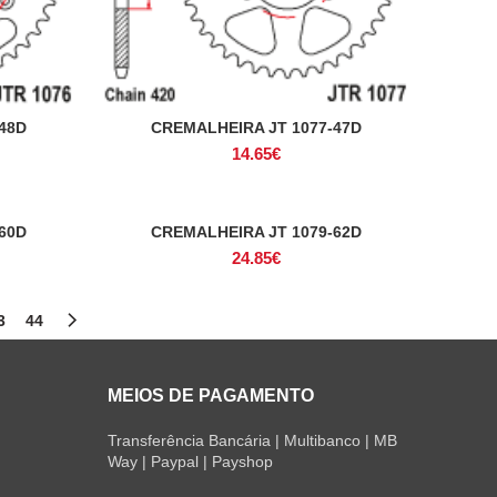
48D
CREMALHEIRA JT 1077-47D
ADICIONAR
14.65
€
60D
CREMALHEIRA JT 1079-62D
ADICIONAR
24.85
€
3
44
MEIOS DE PAGAMENTO
Transferência Bancária | Multibanco | MB
Way | Paypal | Payshop