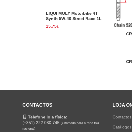
LIQUI MOLY Motorbike 4T
Synth 5W-40 Street Race 1L
15.75
€
CR
CR
CONTACTOS
LOJA O
Telefone loja física:
Contactos
(+351) 222 080 745
(Chamada para a rede fixa
Catálogos
nacional)