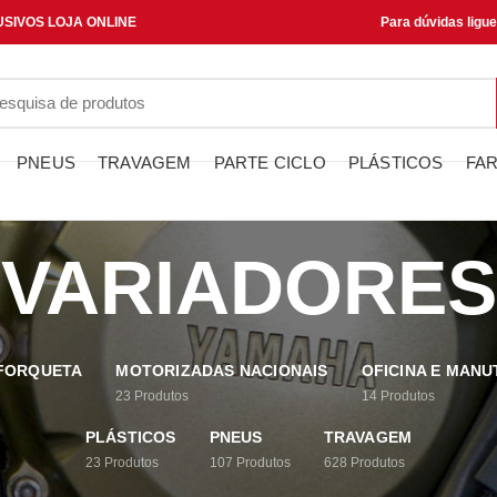
SIVOS LOJA ONLINE
Para dúvidas ligu
PNEUS
TRAVAGEM
PARTE CICLO
PLÁSTICOS
FAR
VARIADORES
 FORQUETA
MOTORIZADAS NACIONAIS
OFICINA E MAN
23
Produtos
14
Produtos
PLÁSTICOS
PNEUS
TRAVAGEM
23
Produtos
107
Produtos
628
Produtos