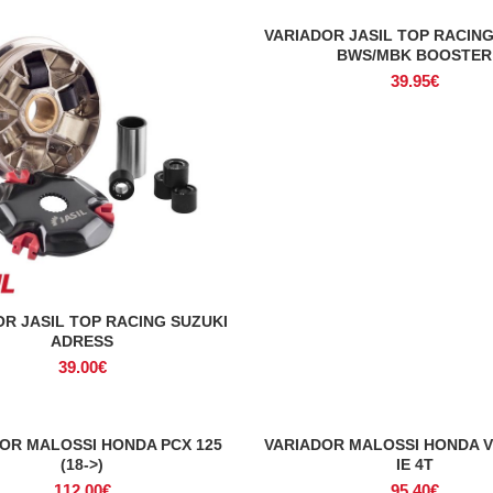
VARIADOR JASIL TOP RACIN
ADICIONAR
BWS/MBK BOOSTER
39.95
€
OR JASIL TOP RACING SUZUKI
ADICIONAR
ADRESS
39.00
€
OR MALOSSI HONDA PCX 125
VARIADOR MALOSSI HONDA VI
ADICIONAR
ADICIONAR
(18->)
IE 4T
112.00
€
95.40
€