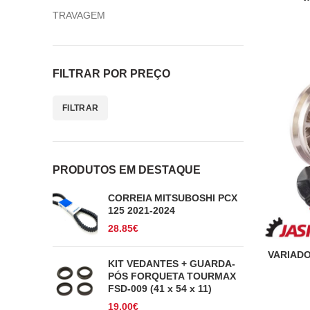
TRAVAGEM
FILTRAR POR PREÇO
FILTRAR
Preço
Preço
mínimo
máximo
PRODUTOS EM DESTAQUE
CORREIA MITSUBOSHI PCX
125 2021-2024
28.85
€
VARIADO
KIT VEDANTES + GUARDA-
PÓS FORQUETA TOURMAX
FSD-009 (41 x 54 x 11)
19.00
€