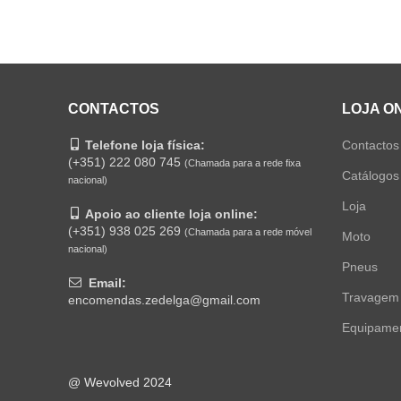
CONTACTOS
LOJA O
Telefone loja física:
Contactos
(+351) 222 080 745
(Chamada para a rede fixa
Catálogos
nacional)
Loja
Apoio ao cliente loja online:
(+351) 938 025 269
(Chamada para a rede móvel
Moto
nacional)
Pneus
Email:
Travagem
encomendas.zedelga@gmail.com
Equipame
@ Wevolved 2024