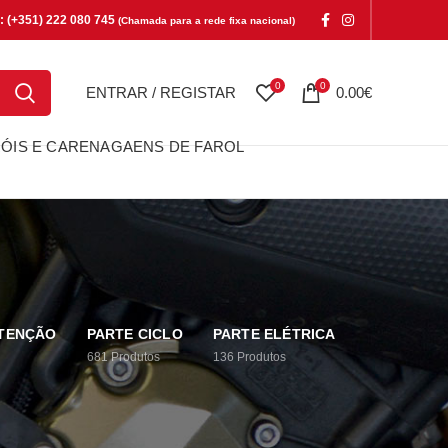
e: (+351) 222 080 745
(Chamada para a rede fixa nacional)
0
0
ENTRAR / REGISTAR
0.00
€
ÓIS E CARENAGAENS DE FAROL
UTENÇÃO
PARTE CICLO
PARTE ELÉTRICA
681
Produtos
136
Produtos