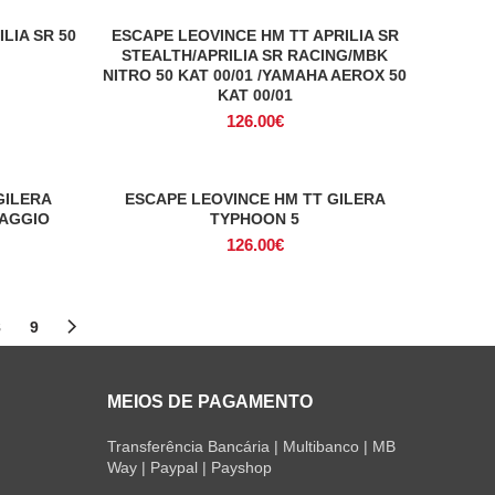
LIA SR 50
ESCAPE LEOVINCE HM TT APRILIA SR
ADICIONAR
7.50€.
STEALTH/APRILIA SR RACING/MBK
NITRO 50 KAT 00/01 /YAMAHA AEROX 50
KAT 00/01
126.00
€
GILERA
ESCAPE LEOVINCE HM TT GILERA
ADICIONAR
IAGGIO
TYPHOON 5
126.00
€
8
9
MEIOS DE PAGAMENTO
Transferência Bancária | Multibanco | MB
Way | Paypal | Payshop