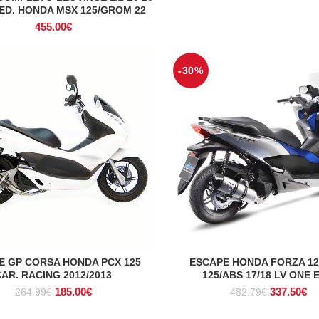
ED. HONDA MSX 125/GROM 22
455.00
€
-30%
E GP CORSA HONDA PCX 125
ESCAPE HONDA FORZA 12
ADICIONAR
ADICIONAR
AR. RACING 2012/2013
125/ABS 17/18 LV ONE 
O
O
O
O
185.00
€
337.50
€
264.99
€
482.79
€
preço
preço
preço
pr
original
atual
original
at