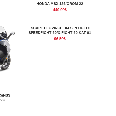
HONDA MSX 125/GROM 22
440.00
€
ESCAPE LEOVINCE HM S PEUGEOT
ADICIONAR
SPEEDFIGHT 50/X-FIGHT 50 KAT 01
96.50
€
5/NSS
EVO
eço
ual