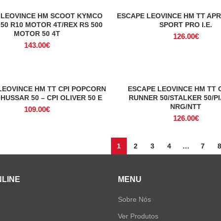
era:
é:
era:
é:
 LEOVINCE HM SCOOT KYMCO
ESCAPE LEOVINCE HM TT APRI
ADICIONAR
ADICIONAR
264.99€.
185.00€.
482.79€.
33
 50 R10 MOTOR 4T/REX RS 500
SPORT PRO I.E.
MOTOR 50 4T
126.00
€
143.00
€
LEOVINCE HM TT CPI POPCORN
ESCAPE LEOVINCE HM TT 
ADICIONAR
ADICIONAR
I HUSSAR 50 – CPI OLIVER 50 E
RUNNER 50/STALKER 50/P
NRG/NTT
109.00
€
126.00
€
1
2
3
4
…
7
NLINE
MENU
Sobre Nós
Ver Produtos