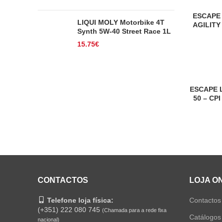
ESCAPE
LIQUI MOLY Motorbike 4T
AGILITY
Synth 5W-40 Street Race 1L
15.75
€
ESCAPE 
50 – CP
CONTACTOS
LOJA O
Telefone loja física:
Contactos
(+351) 222 080 745
(Chamada para a rede fixa
Catálogos
nacional)