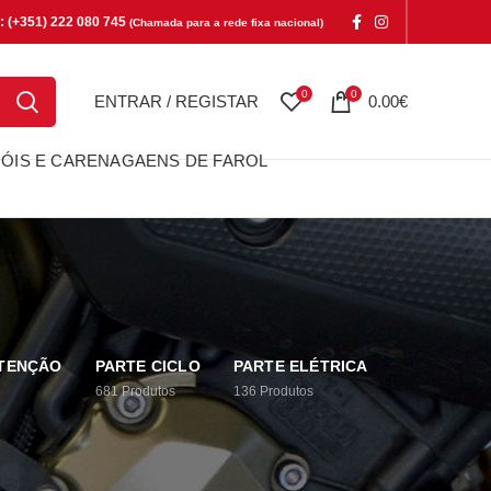
e: (+351) 222 080 745
(Chamada para a rede fixa nacional)
0
0
ENTRAR / REGISTAR
0.00
€
ÓIS E CARENAGAENS DE FAROL
UTENÇÃO
PARTE CICLO
PARTE ELÉTRICA
681
Produtos
136
Produtos