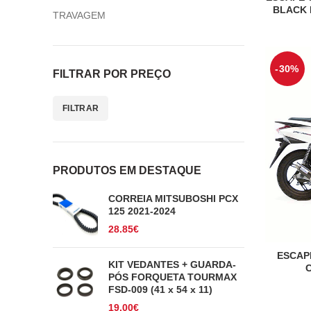
BLACK 
TRAVAGEM
-30%
FILTRAR POR PREÇO
FILTRAR
Preço
Preço
mínimo
máximo
PRODUTOS EM DESTAQUE
CORREIA MITSUBOSHI PCX
125 2021-2024
28.85
€
ESCAP
KIT VEDANTES + GUARDA-
C
PÓS FORQUETA TOURMAX
FSD-009 (41 x 54 x 11)
19.00
€