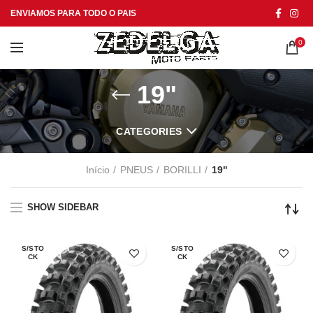
ENVIAMOS PARA TODO O PAIS
0
19"
CATEGORIES
Início
PNEUS
BORILLI
19"
SHOW SIDEBAR
S/STO
S/STO
CK
CK