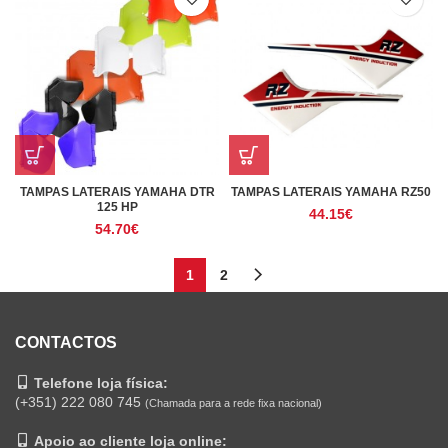
TAMPAS LATERAIS YAMAHA DTR
TAMPAS LATERAIS YAMAHA RZ50
125 HP
44.15
€
54.70
€
1
2
CONTACTOS
Telefone loja física:
(+351) 222 080 745
(Chamada para a rede fixa nacional)
Apoio ao cliente loja online: