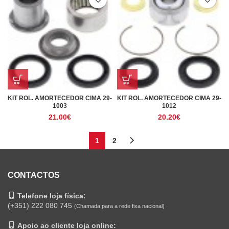
KIT ROL. AMORTECEDOR CIMA 29-
KIT ROL. AMORTECEDOR CIMA 29-
1003
1012
21.00
€
20.20
€
1
2
CONTACTOS
Telefone loja física:
(+351) 222 080 745
(Chamada para a rede fixa nacional)
Apoio ao cliente loja online: