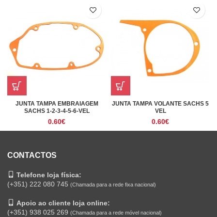
JUNTA TAMPA EMBRAIAGEM
JUNTA TAMPA VOLANTE SACHS 5
SACHS 1-2-3-4-5-6-VEL
VEL
0.60
€
0.60
€
CONTACTOS
Telefone loja física:
(+351) 222 080 745
(Chamada para a rede fixa nacional)
Apoio ao cliente loja online:
(+351) 938 025 269
(Chamada para a rede móvel nacional)