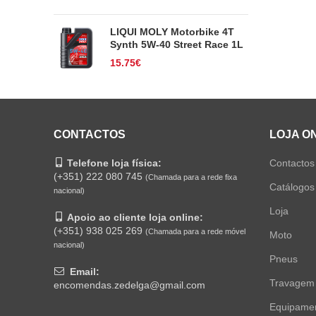
LIQUI MOLY Motorbike 4T
Synth 5W-40 Street Race 1L
15.75
€
CONTACTOS
LOJA O
Telefone loja física:
Contactos
(+351) 222 080 745
(Chamada para a rede fixa
Catálogos
nacional)
Loja
Apoio ao cliente loja online:
(+351) 938 025 269
(Chamada para a rede móvel
Moto
nacional)
Pneus
Email:
Travagem
encomendas.zedelga@gmail.com
Equipame