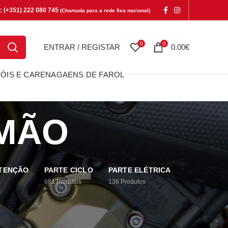
e: (+351) 222 080 745
(Chamada para a rede fixa nacional)
0
0
ENTRAR / REGISTAR
0.00
€
ÓIS E CARENAGAENS DE FAROL
 MÃO
UTENÇÃO
PARTE CICLO
PARTE ELÉTRICA
681
Produtos
136
Produtos