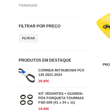
TRAVAGEM
FILTRAR POR PREÇO
FILTRAR
Preço
Preço
mínimo
máximo
PRODUTOS EM DESTAQUE
PRO
CORREIA MITSUBOSHI PCX
125 2021-2024
28.85
€
KIT VEDANTES + GUARDA-
PÓS FORQUETA TOURMAX
FSD-009 (41 x 54 x 11)
19.00
€