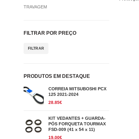
TRAVAGEM
FILTRAR POR PREÇO
FILTRAR
Preço
Preço
mínimo
máximo
PRODUTOS EM DESTAQUE
CORREIA MITSUBOSHI PCX
125 2021-2024
28.85
€
KIT VEDANTES + GUARDA-
PÓS FORQUETA TOURMAX
FSD-009 (41 x 54 x 11)
19.00
€