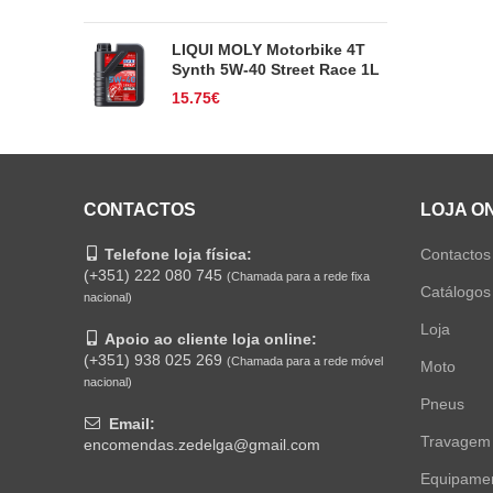
LIQUI MOLY Motorbike 4T
Synth 5W-40 Street Race 1L
15.75
€
CONTACTOS
LOJA O
Telefone loja física:
Contactos
(+351) 222 080 745
(Chamada para a rede fixa
Catálogos
nacional)
Loja
Apoio ao cliente loja online:
(+351) 938 025 269
(Chamada para a rede móvel
Moto
nacional)
Pneus
Email:
Travagem
encomendas.zedelga@gmail.com
Equipame