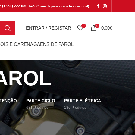
e: (+351) 222 080 745
(Chamada para a rede fixa nacional)
0
0
ENTRAR / REGISTAR
0.00
€
ÓIS E CARENAGAENS DE FAROL
AROL
UTENÇÃO
PARTE CICLO
PARTE ELÉTRICA
681
Produtos
136
Produtos