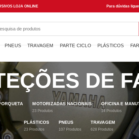
SIVOS LOJA ONLINE
Para dúvidas ligu
PNEUS
TRAVAGEM
PARTE CICLO
PLÁSTICOS
FAR
TEÇÕES DE F
 FORQUETA
MOTORIZADAS NACIONAIS
OFICINA E MAN
23
Produtos
14
Produtos
PLÁSTICOS
PNEUS
TRAVAGEM
23
Produtos
107
Produtos
628
Produtos