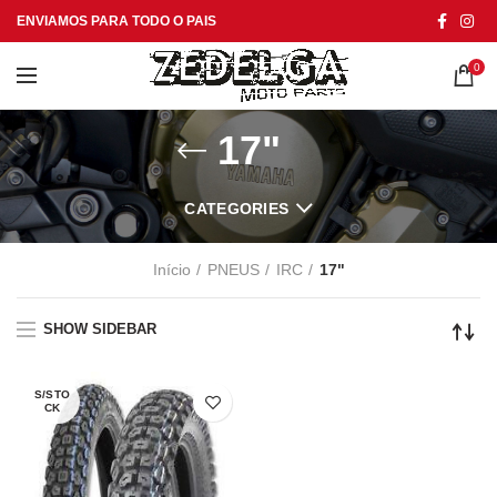
ENVIAMOS PARA TODO O PAIS
0
17"
CATEGORIES
Início
PNEUS
IRC
17"
SHOW SIDEBAR
S/STO
CK