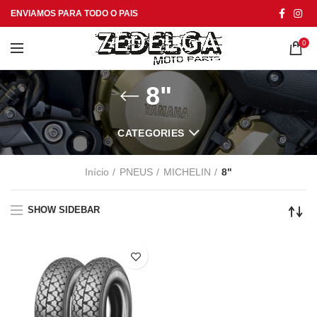
ENVIAMOS PARA TODO O PAIS
0
8"
CATEGORIES
Início
PNEUS
MICHELIN
8"
SHOW SIDEBAR