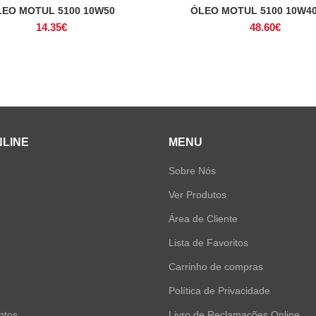
EO MOTUL 5100 10W50
ÓLEO MOTUL 5100 10W40
ADICIONAR
ADICIONAR
14.35
€
48.60
€
NLINE
MENU
Sobre Nós
Ver Produtos
Área de Cliente
Lista de Favoritos
Carrinho de compras
Política de Privacidade
ntos
Livro de Reclamações Online