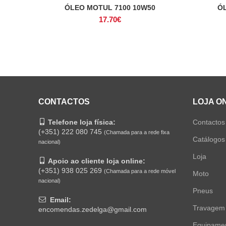
ÓLEO MOTUL 7100 10W50
ÓL
ADICIONAR
17.70
€
CONTACTOS
LOJA O
Telefone loja física:
Contactos
(+351) 222 080 745
(Chamada para a rede fixa
Catálogos
nacional)
Loja
Apoio ao cliente loja online:
(+351) 938 025 269
(Chamada para a rede móvel
Moto
nacional)
Pneus
Email:
Travagem
encomendas.zedelga@gmail.com
Equipame