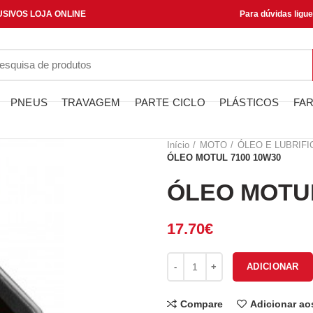
SIVOS LOJA ONLINE
Para dúvidas ligu
PNEUS
TRAVAGEM
PARTE CICLO
PLÁSTICOS
FAR
Início
MOTO
ÓLEO E LUBRIF
ÓLEO MOTUL 7100 10W30
ÓLEO MOTUL
17.70
€
Quantidade de ÓLEO MOTUL 7
ADICIONAR
Compare
Adicionar ao