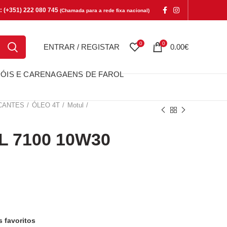
e: (+351) 222 080 745
(Chamada para a rede fixa nacional)
0
0
ENTRAR / REGISTAR
0.00
€
ÓIS E CARENAGAENS DE FAROL
ICANTES
ÓLEO 4T
Motul
 7100 10W30
100 10W30
s favoritos