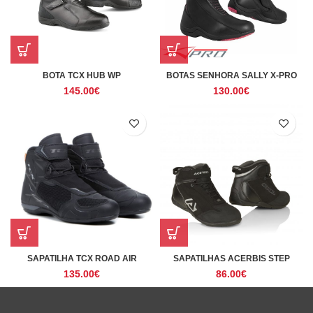
BOTA TCX HUB WP
BOTAS SENHORA SALLY X-PRO
145.00
€
130.00
€
SAPATILHA TCX ROAD AIR
SAPATILHAS ACERBIS STEP
135.00
€
86.00
€