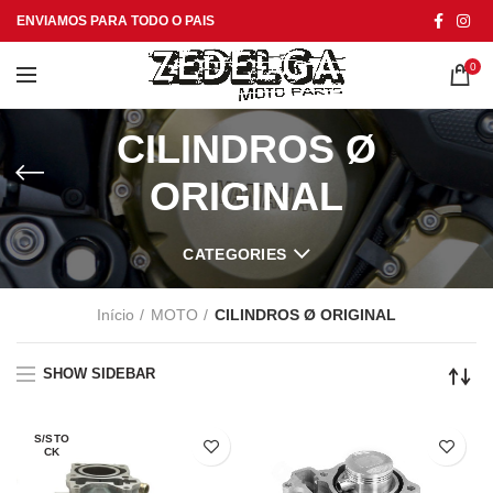
ENVIAMOS PARA TODO O PAIS
0
CILINDROS Ø
ORIGINAL
CATEGORIES
Início
MOTO
CILINDROS Ø ORIGINAL
SHOW SIDEBAR
S/STO
CK