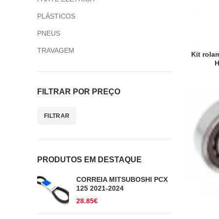
PLÁSTICOS
PNEUS
TRAVAGEM
Kit rol
H
FILTRAR POR PREÇO
FILTRAR
Preço
Preço
mínimo
máximo
PRODUTOS EM DESTAQUE
CORREIA MITSUBOSHI PCX
125 2021-2024
28.85
€