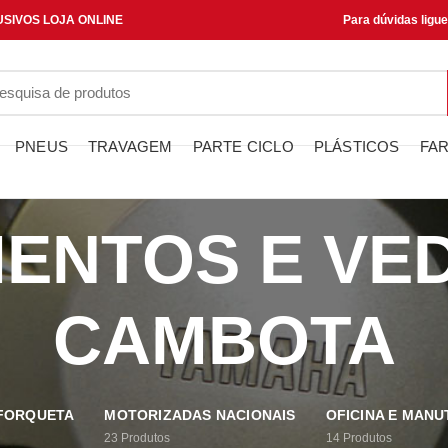
SIVOS LOJA ONLINE
Para dúvidas ligu
PNEUS
TRAVAGEM
PARTE CICLO
PLÁSTICOS
FAR
ENTOS E VE
CAMBOTA
 FORQUETA
MOTORIZADAS NACIONAIS
OFICINA E MAN
23
Produtos
14
Produtos