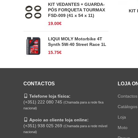
KIT VEDANTES + GUARDA-
PÓS FORQUETA TOURMAX
KIT
FSD-009 (41 x 54 x 11)
19.00
€
LIQUI MOLY Motorbike 4T
Synth 5W-40 Street Race 1L
15.75
€
CONTACTOS
LOJA O
Telefone loja física:
Contactos
(+351) 222 080 745
(Chamada para a rede fixa
Catálogos
nacional)
Loja
Apoio ao cliente loja online:
(+351) 938 025 269
(Chamada para a rede móvel
Moto
nacional)