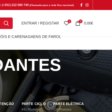
e: (+351) 222 080 745
(Chamada para a rede fixa nacional)
0
0
ENTRAR / REGISTAR
0.00
€
ÓIS E CARENAGAENS DE FAROL
DANTES
UTENÇÃO
PARTE CICLO
PARTE ELÉTRICA
681
Produtos
136
Produtos