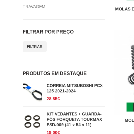
TRAVAGEM
MOLAS 
FILTRAR POR PREÇO
FILTRAR
Preço
Preço
mínimo
máximo
PRODUTOS EM DESTAQUE
CORREIA MITSUBOSHI PCX
125 2021-2024
28.85
€
KIT VEDANTES + GUARDA-
PÓS FORQUETA TOURMAX
MOL
FSD-009 (41 x 54 x 11)
19.00
€