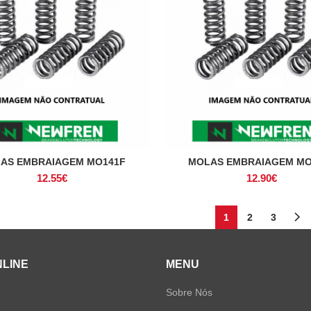
AS EMBRAIAGEM MO141F
MOLAS EMBRAIAGEM MO
ADICIONAR
ADICIONAR
12.55
€
12.90
€
1
2
3
NLINE
MENU
Sobre Nós