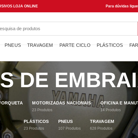
SIVOS LOJA ONLINE
Para dúvidas ligu
PNEUS
TRAVAGEM
PARTE CICLO
PLÁSTICOS
FAR
S DE EMBRA
 FORQUETA
MOTORIZADAS NACIONAIS
OFICINA E MAN
23
Produtos
14
Produtos
PLÁSTICOS
PNEUS
TRAVAGEM
23
Produtos
107
Produtos
628
Produtos