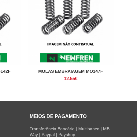
142F
MOLAS EMBRAIAGEM MO147F
ADICIONAR
12.55
€
MEIOS DE PAGAMENTO
Transferência Bancária | Multibanco | MB
Way | Paypal | Payshop