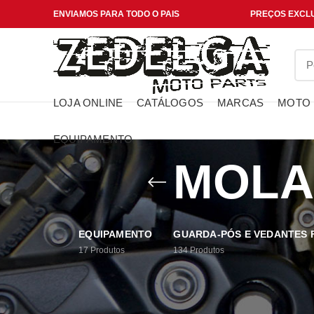
ENVIAMOS PARA TODO O PAIS
PREÇOS EXCLU
LOJA ONLINE
CATÁLOGOS
MARCAS
MOTO
EQUIPAMENTO
MOLA
EQUIPAMENTO
GUARDA-PÓS E VEDANTES
17
Produtos
134
Produtos