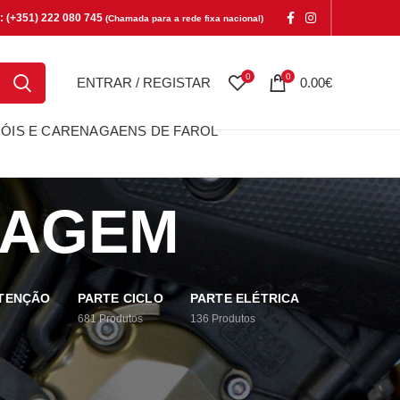
e: (+351) 222 080 745
(Chamada para a rede fixa nacional)
0
0
ENTRAR / REGISTAR
0.00
€
ÓIS E CARENAGAENS DE FAROL
IAGEM
UTENÇÃO
PARTE CICLO
PARTE ELÉTRICA
681
Produtos
136
Produtos