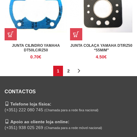
JUNTA CILINDRO YAMAHA
JUNTA COLAÇA YAMAHA DT/RZ50
DT50LC/RZ50
“55M/M”
0.70
€
4.50
€
1
2
CONTACTOS
Telefone loja física:
(+351) 222 080 745
(Chamada para a rede fixa nacional)
Apoio ao cliente loja online:
(+351) 938 025 269
(Chamada para a rede móvel nacional)