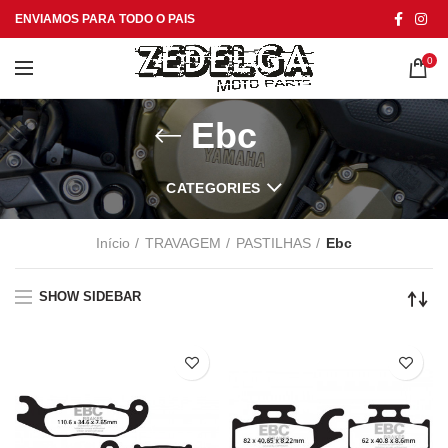
ENVIAMOS PARA TODO O PAIS
0
Ebc
CATEGORIES
Início
TRAVAGEM
PASTILHAS
Ebc
SHOW SIDEBAR