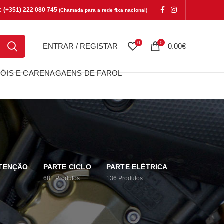
e: (+351) 222 080 745
(Chamada para a rede fixa nacional)
0
0
ENTRAR / REGISTAR
0.00
€
ÓIS E CARENAGAENS DE FAROL
UTENÇÃO
PARTE CICLO
PARTE ELÉTRICA
681
Produtos
136
Produtos