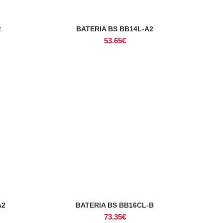
2
BATERIA BS BB14L-A2
ADICIONAR
53.65
€
A2
BATERIA BS BB16CL-B
ADICIONAR
73.35
€