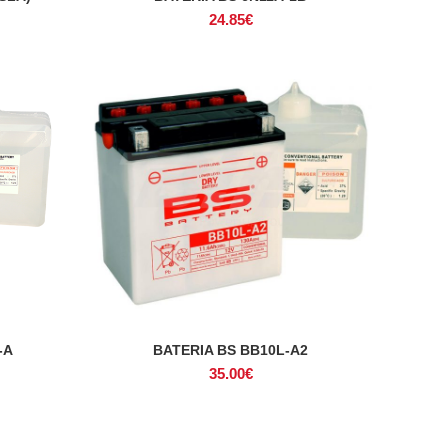
24.85
€
-A
BATERIA BS BB10L-A2
ADICIONAR
35.00
€