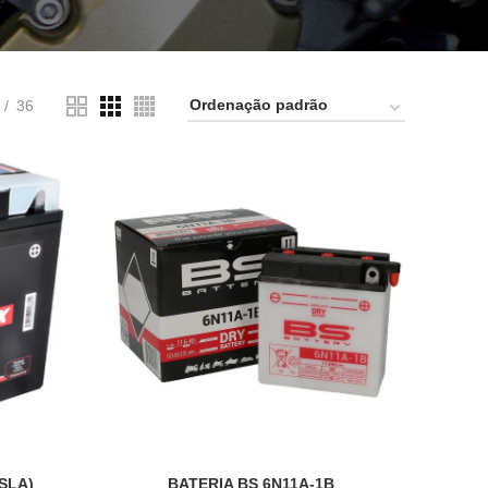
36
SLA)
BATERIA BS 6N11A-1B
ADICIONAR