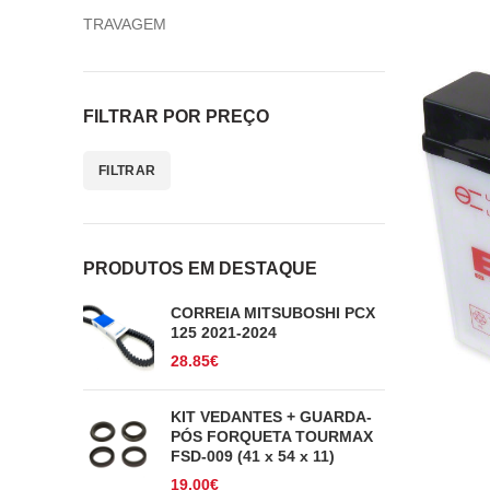
TRAVAGEM
FILTRAR POR PREÇO
FILTRAR
Preço
Preço
mínimo
máximo
PRODUTOS EM DESTAQUE
CORREIA MITSUBOSHI PCX
125 2021-2024
28.85
€
KIT VEDANTES + GUARDA-
PÓS FORQUETA TOURMAX
FSD-009 (41 x 54 x 11)
19.00
€