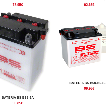
78.95
€
92.65
€
BATERIA BS B60-N24L
ADICIONAR
99.95
€
BATERIA BS B38-6A
ADICIONAR
33.85
€