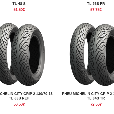
TL 48 S
TL 56S FR
51.50
€
57.75
€
CHELIN CITY GRIP 2 130/70-13
PNEU MICHELIN CITY GRIP 2 
ADICIONAR
ADICIONAR
TL 63S REF
TL 64S TR
56.50
€
72.50
€