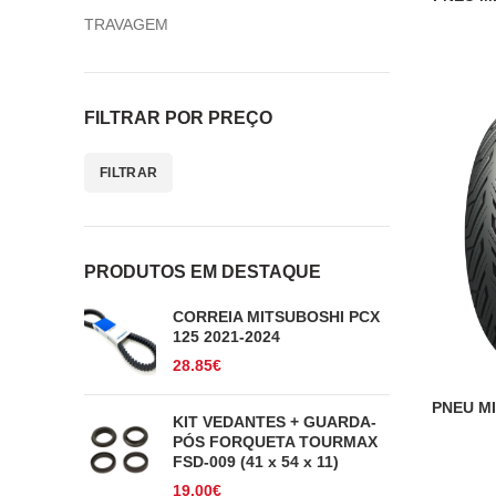
TRAVAGEM
FILTRAR POR PREÇO
FILTRAR
Preço
Preço
mínimo
máximo
PRODUTOS EM DESTAQUE
CORREIA MITSUBOSHI PCX
125 2021-2024
28.85
€
PNEU MI
KIT VEDANTES + GUARDA-
PÓS FORQUETA TOURMAX
FSD-009 (41 x 54 x 11)
19.00
€