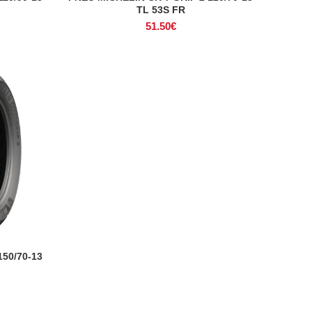
TL 53S FR
51.50
€
150/70-13