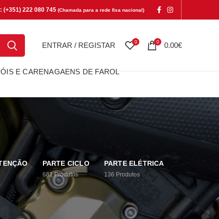
e: (+351) 222 080 745
(Chamada para a rede fixa nacional)
0
0
ENTRAR / REGISTAR
0.00
€
ÓIS E CARENAGAENS DE FAROL
UTENÇÃO
PARTE CICLO
PARTE ELÉTRICA
681
Produtos
136
Produtos