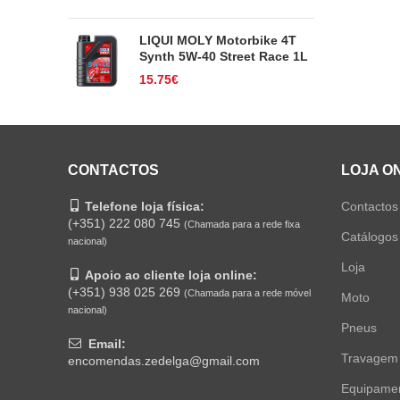
LIQUI MOLY Motorbike 4T
Synth 5W-40 Street Race 1L
15.75
€
CONTACTOS
LOJA O
Telefone loja física:
Contactos
(+351) 222 080 745
(Chamada para a rede fixa
Catálogos
nacional)
Loja
Apoio ao cliente loja online:
(+351) 938 025 269
(Chamada para a rede móvel
Moto
nacional)
Pneus
Email:
Travagem
encomendas.zedelga@gmail.com
Equipame