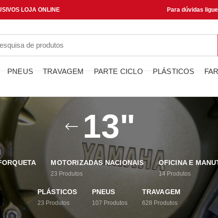
SIVOS LOJA ONLINE
Para dúvidas ligu
PNEUS
TRAVAGEM
PARTE CICLO
PLÁSTICOS
FAR
13"
 FORQUETA
MOTORIZADAS NACIONAIS
OFICINA E MAN
23
Produtos
14
Produtos
PLÁSTICOS
PNEUS
TRAVAGEM
23
Produtos
107
Produtos
628
Produtos