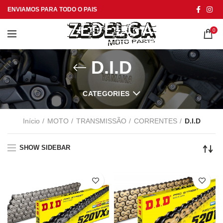
ENVIAMOS PARA TODO O PAIS
0
D.I.D
CATEGORIES
Início
MOTO
TRANSMISSÃO
CORRENTES
D.I.D
SHOW SIDEBAR