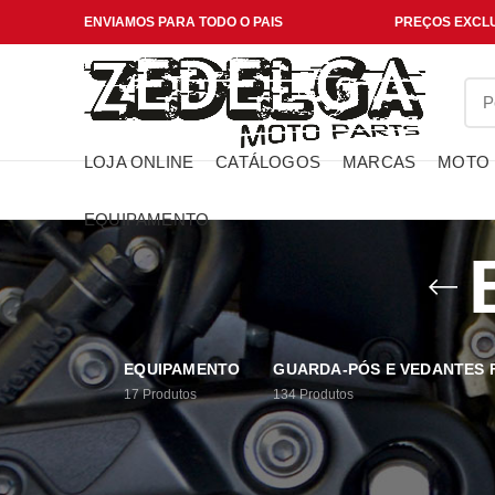
ENVIAMOS PARA TODO O PAIS
PREÇOS EXCLU
LOJA ONLINE
CATÁLOGOS
MARCAS
MOTO
EQUIPAMENTO
EQUIPAMENTO
GUARDA-PÓS E VEDANTES
17
Produtos
134
Produtos