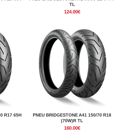
TL
124.00
€
0 R17 65H
PNEU BRIDGESTONE A41 150/70 R18
ADICIONAR
(70W)R TL
160.00
€