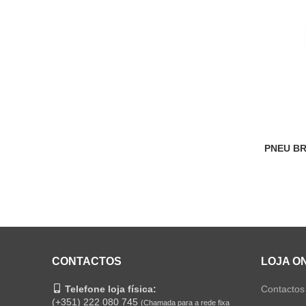
PNEU BR
CONTACTOS
LOJA O
Telefone loja física:
Contactos
(+351) 222 080 745
(Chamada para a rede fixa