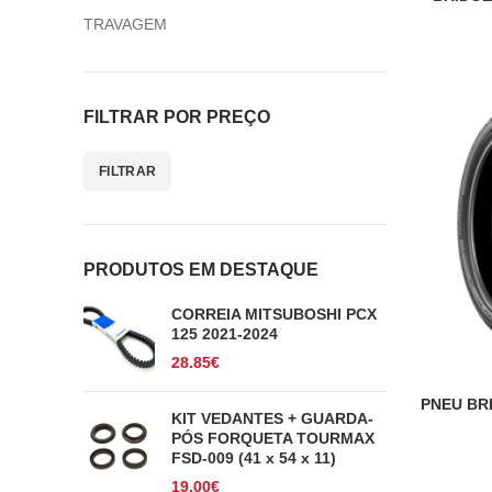
TRAVAGEM
FILTRAR POR PREÇO
FILTRAR
Preço
Preço
mínimo
máximo
PRODUTOS EM DESTAQUE
CORREIA MITSUBOSHI PCX
125 2021-2024
28.85
€
PNEU BRI
KIT VEDANTES + GUARDA-
PÓS FORQUETA TOURMAX
FSD-009 (41 x 54 x 11)
19.00
€