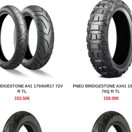
IDGESTONE A41 170/60R17 72V
PNEU BRIDGESTONE AX41 15
ADICIONAR
ADICIONAR
R TL
70Q R TL
153.50
€
159.00
€