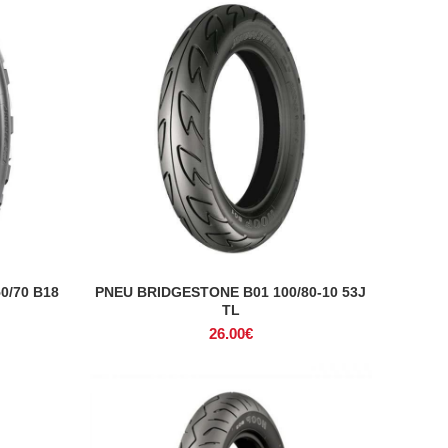
0/70 B18
PNEU BRIDGESTONE B01 100/80-10 53J
ADICIONAR
TL
26.00
€