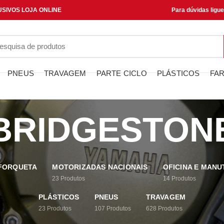
SIVOS LOJA ONLINE
Para dúvidas ligu
PNEUS
TRAVAGEM
PARTE CICLO
PLÁSTICOS
FAR
BRIDGESTON
 FORQUETA
MOTORIZADAS NACIONAIS
OFICINA E MAN
23
Produtos
14
Produtos
PLÁSTICOS
PNEUS
TRAVAGEM
23
Produtos
107
Produtos
628
Produtos