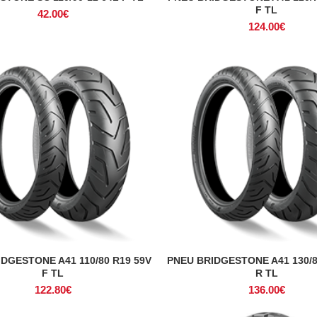
F TL
42.00
€
124.00
€
DGESTONE A41 110/80 R19 59V
PNEU BRIDGESTONE A41 130/8
ADICIONAR
ADICIONAR
F TL
R TL
122.80
€
136.00
€