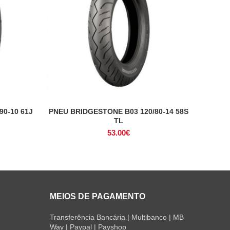
90-10 61J
PNEU BRIDGESTONE B03 120/80-14 58S
ADICIONAR
TL
53.00
€
MEIOS DE PAGAMENTO
Transferência Bancária | Multibanco | MB
Way | Paypal | Payshop