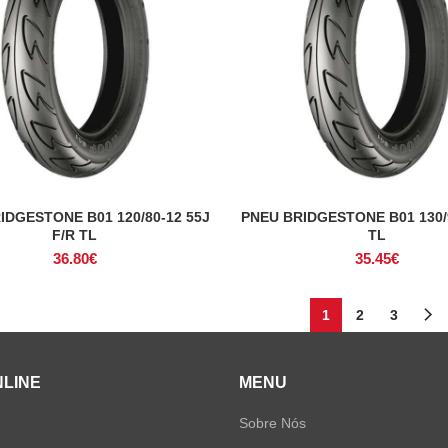
IDGESTONE B01 120/80-12 55J
PNEU BRIDGESTONE B01 130/
ADICIONAR
ADICIONAR
F/R TL
TL
36.80
€
35.45
€
1
2
3
NLINE
MENU
Sobre Nós