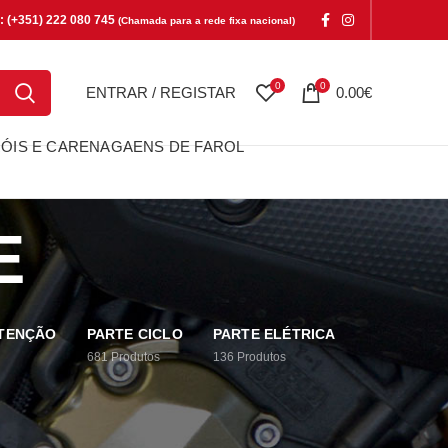
e: (+351) 222 080 745
(Chamada para a rede fixa nacional)
0
0
ENTRAR / REGISTAR
0.00
€
ÓIS E CARENAGAENS DE FAROL
E
UTENÇÃO
PARTE CICLO
PARTE ELÉTRICA
681
Produtos
136
Produtos