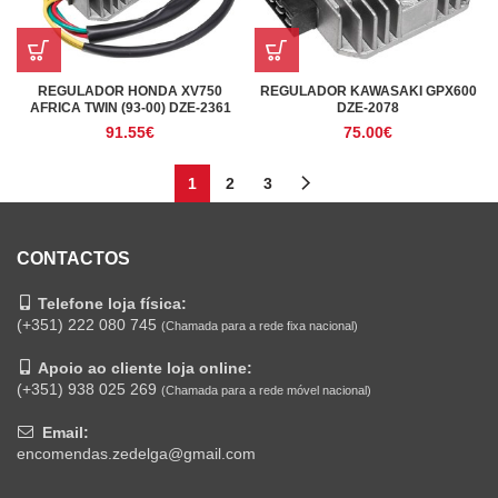
REGULADOR HONDA XV750
REGULADOR KAWASAKI GPX600
AFRICA TWIN (93-00) DZE-2361
DZE-2078
91.55
€
75.00
€
1
2
3
CONTACTOS
Telefone loja física:
(+351) 222 080 745
(Chamada para a rede fixa nacional)
Apoio ao cliente loja online:
(+351) 938 025 269
(Chamada para a rede móvel nacional)
Email:
encomendas.zedelga@gmail.com