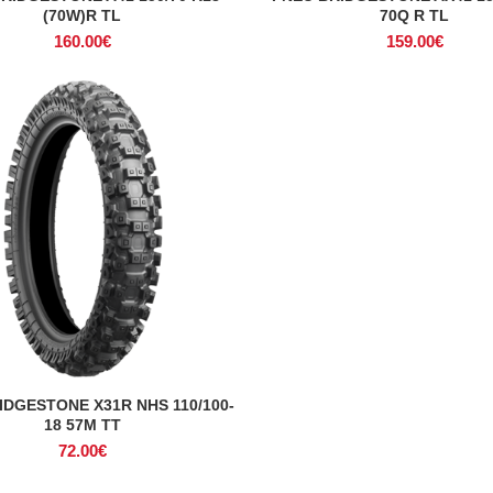
(70W)R TL
70Q R TL
160.00
€
159.00
€
IDGESTONE X31R NHS 110/100-
ADICIONAR
18 57M TT
72.00
€