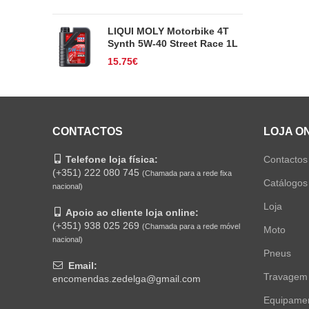
LIQUI MOLY Motorbike 4T
Synth 5W-40 Street Race 1L
15.75
€
CONTACTOS
LOJA O
Telefone loja física:
Contactos
(+351) 222 080 745
(Chamada para a rede fixa
Catálogos
nacional)
Loja
Apoio ao cliente loja online:
(+351) 938 025 269
(Chamada para a rede móvel
Moto
nacional)
Pneus
Email:
Travagem
encomendas.zedelga@gmail.com
Equipame