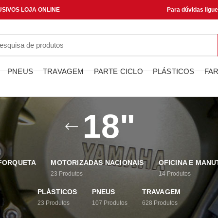
SIVOS LOJA ONLINE
Para dúvidas ligu
PNEUS
TRAVAGEM
PARTE CICLO
PLÁSTICOS
FAR
18"
 FORQUETA
MOTORIZADAS NACIONAIS
OFICINA E MAN
23
Produtos
14
Produtos
PLÁSTICOS
PNEUS
TRAVAGEM
23
Produtos
107
Produtos
628
Produtos