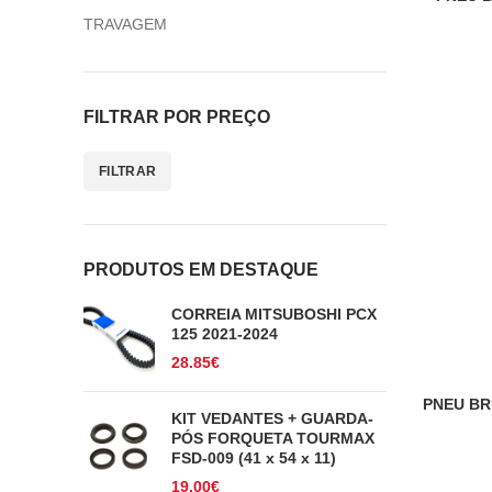
TRAVAGEM
FILTRAR POR PREÇO
FILTRAR
Preço
Preço
mínimo
máximo
PRODUTOS EM DESTAQUE
CORREIA MITSUBOSHI PCX
125 2021-2024
28.85
€
PNEU BR
KIT VEDANTES + GUARDA-
PÓS FORQUETA TOURMAX
FSD-009 (41 x 54 x 11)
19.00
€