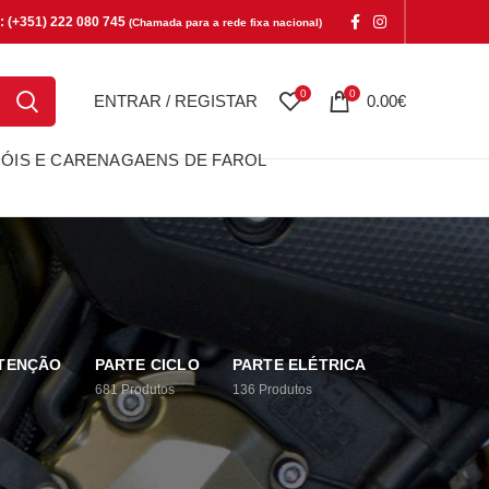
e: (+351) 222 080 745
(Chamada para a rede fixa nacional)
0
0
ENTRAR / REGISTAR
0.00
€
ÓIS E CARENAGAENS DE FAROL
UTENÇÃO
PARTE CICLO
PARTE ELÉTRICA
681
Produtos
136
Produtos