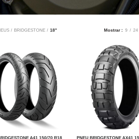
NEUS
BRIDGESTONE
18"
Mostrar
9
24
RIDGESTONE A41 150/70 R18
PNEU BRIDGESTONE AX41 15
ADICIONAR
ADICIONAR