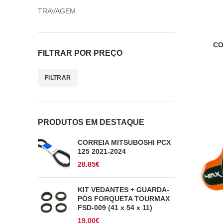
TRAVAGEM
CO
FILTRAR POR PREÇO
FILTRAR
Preço
Preço
mínimo
máximo
PRODUTOS EM DESTAQUE
CORREIA MITSUBOSHI PCX
125 2021-2024
28.85
€
KIT VEDANTES + GUARDA-
PÓS FORQUETA TOURMAX
FSD-009 (41 x 54 x 11)
19.00
€