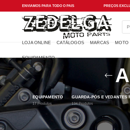
ENVIAMOS PARA TODO O PAIS
PREÇOS EXCLU
LOJA ONLINE
CATÁLOGOS
MARCAS
MOTO
EQUIPAMENTO
A
EQUIPAMENTO
GUARDA-PÓS E VEDANTES
17
Produtos
134
Produtos