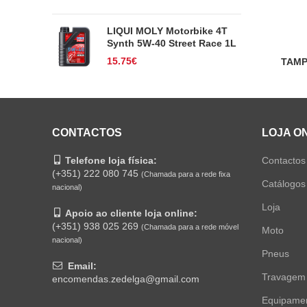
LIQUI MOLY Motorbike 4T
Synth 5W-40 Street Race 1L
15.75
€
TAMP
CONTACTOS
LOJA O
Telefone loja física:
Contactos
(+351) 222 080 745
(Chamada para a rede fixa
Catálogos
nacional)
Loja
Apoio ao cliente loja online:
(+351) 938 025 269
(Chamada para a rede móvel
Moto
nacional)
Pneus
Email:
Travagem
encomendas.zedelga@gmail.com
Equipame