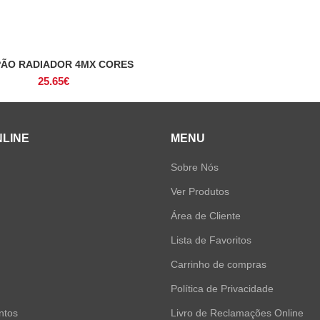
ÃO RADIADOR 4MX CORES
VER OPÇÕES
25.65
€
NLINE
MENU
Sobre Nós
Ver Produtos
Área de Cliente
Lista de Favoritos
Carrinho de compras
Política de Privacidade
ntos
Livro de Reclamações Online