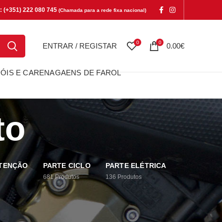
e: (+351) 222 080 745
(Chamada para a rede fixa nacional)
0
0
ENTRAR / REGISTAR
0.00
€
ÓIS E CARENAGAENS DE FAROL
to
UTENÇÃO
PARTE CICLO
PARTE ELÉTRICA
681
Produtos
136
Produtos