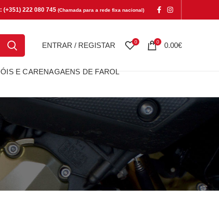
e: (+351) 222 080 745
(Chamada para a rede fixa nacional)
0
0
ENTRAR / REGISTAR
0.00
€
ÓIS E CARENAGAENS DE FAROL