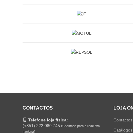
CONTACTOS
LOJA O
Telefone loja física:
Contactos
(+351) 222 080 745
(Chamada para a rede fixa
Catálogos
nacional)