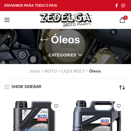
ENVIAMOS PARA TODO O PAIS
0
Óleos
CATEGORIES
Início
MOTO
LIQUI MOLY
Óleos
SHOW SIDEBAR