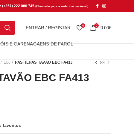
e: (+351) 222 080 745
(Chamada para a rede fixa nacional)
0
0
ENTRAR / REGISTAR
0.00
€
ÓIS E CARENAGAENS DE FAROL
Ebc
PASTILHAS TAVÃO EBC FA413
TAVÃO EBC FA413
ÃO EBC FA413
s favoritos