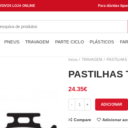
SIVOS LOJA ONLINE
Para dúvidas ligu
PNEUS
TRAVAGEM
PARTE CICLO
PLÁSTICOS
FAR
Início
TRAVAGEM
PASTILHAS
PASTILHAS 
24.35
€
Quantidade de PASTILHAS TAV
ADICIONAR
Compare
Adicionar ao