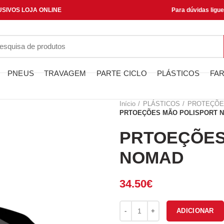
SIVOS LOJA ONLINE
Para dúvidas ligu
PNEUS
TRAVAGEM
PARTE CICLO
PLÁSTICOS
FAR
Início
PLÁSTICOS
PROTEÇÕE
PRTOEÇÕES MÃO POLISPORT 
PRTOEÇÕES
NOMAD
34.50
€
Quantidade de PRTOEÇÕES M
ADICIONAR