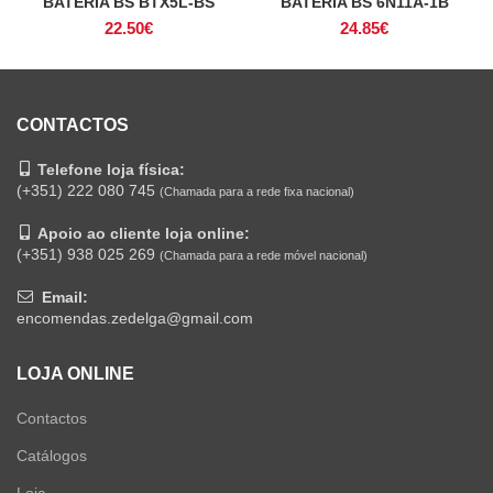
BATERIA BS BTX5L-BS
BATERIA BS 6N11A-1B
22.50
€
24.85
€
CONTACTOS
Telefone loja física:
(+351) 222 080 745
(Chamada para a rede fixa nacional)
Apoio ao cliente loja online:
(+351) 938 025 269
(Chamada para a rede móvel nacional)
Email:
encomendas.zedelga@gmail.com
LOJA ONLINE
Contactos
Catálogos