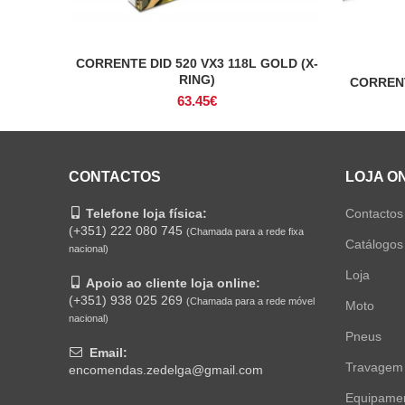
CORRENTE DID 520 VX3 118L GOLD (X-
ADICIONAR
RING)
CORRENT
63.45
€
CONTACTOS
LOJA O
Telefone loja física:
Contactos
(+351) 222 080 745
(Chamada para a rede fixa
Catálogos
nacional)
Loja
Apoio ao cliente loja online:
(+351) 938 025 269
(Chamada para a rede móvel
Moto
nacional)
Pneus
Email:
Travagem
encomendas.zedelga@gmail.com
Equipame