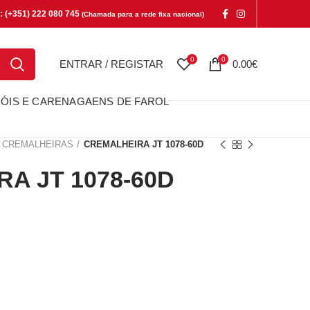
e: (+351) 222 080 745
(Chamada para a rede fixa nacional)
0
0
ENTRAR / REGISTAR
0.00
€
ÓIS E CARENAGAENS DE FAROL
CREMALHEIRAS
CREMALHEIRA JT 1078-60D
A JT 1078-60D
T 1078-60D