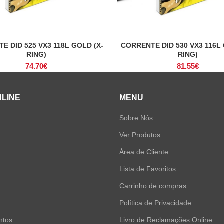
E DID 525 VX3 118L GOLD (X-
CORRENTE DID 530 VX3 116L 
ADICIONAR
ADICIONAR
RING)
RING)
74.70
€
81.55
€
NLINE
MENU
Sobre Nós
Ver Produtos
Área de Cliente
Lista de Favoritos
Carrinho de compras
Política de Privacidade
ntos
Livro de Reclamações Online