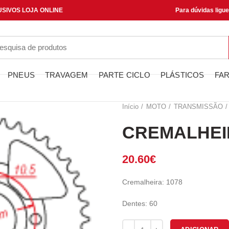
SIVOS LOJA ONLINE
Para dúvidas ligu
PNEUS
TRAVAGEM
PARTE CICLO
PLÁSTICOS
FAR
Início
MOTO
TRANSMISSÃO
CREMALHEIR
20.60
€
Cremalheira: 1078
Dentes: 60
Quantidade de CREMALHEIRA J