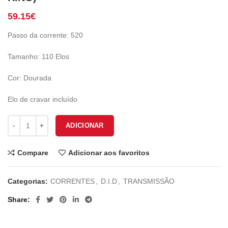
59.15
€
Passo da corrente: 520
Tamanho: 110 Elos
Cor: Dourada
Elo de cravar incluído
Quantidade de CORRENTE DID 520 VX3 110L GOLD (X-RING)
ADICIONAR
Compare
Adicionar aos favoritos
Categorias:
CORRENTES
,
D.I.D
,
TRANSMISSÃO
Share