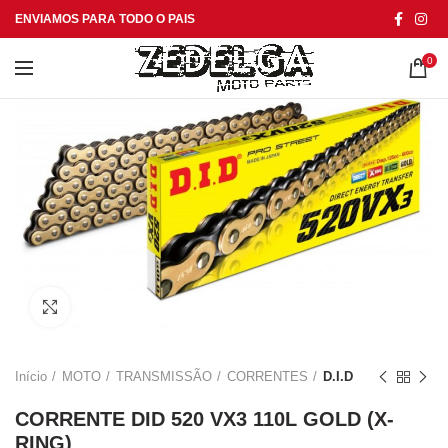
ENVIAMOS PARA TODO O PAIS
0
Click to enlarge
Início
MOTO
TRANSMISSÃO
CORRENTES
D.I.D
CORRENTE DID 520 VX3 110L GOLD (X-
RING)