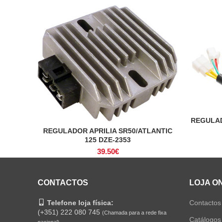
REGULAD
REGULADOR APRILIA SR50/ATLANTIC
ADICIONAR
125 DZE-2353
39.50
€
CONTACTOS
LOJA O
Telefone loja física:
Contactos
(+351) 222 080 745
(Chamada para a rede fixa
Catálogos