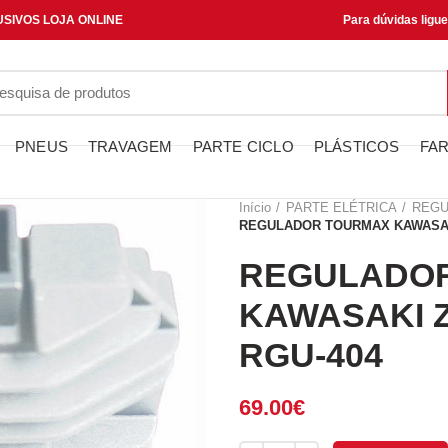
SIVOS LOJA ONLINE
Para dúvidas ligu
PNEUS
TRAVAGEM
PARTE CICLO
PLÁSTICOS
FAR
Início
PARTE ELÉTRICA
REGU
REGULADOR TOURMAX KAWASAKI 
REGULADO
KAWASAKI ZZ
RGU-404
69.00
€