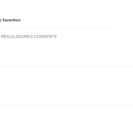
URMAX KAWASAKI ZZR/ZXR 600 (90-06) RGU-404
s favoritos
REGULADORES CORRENTE