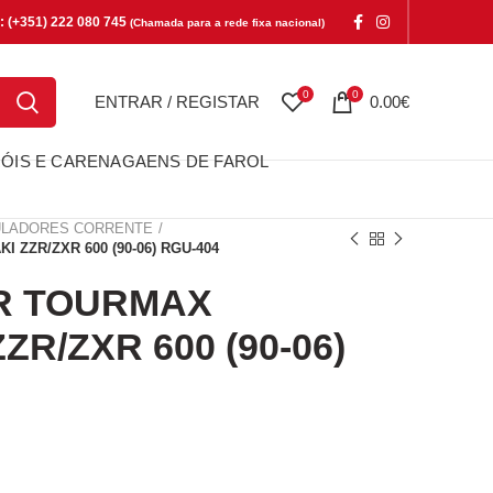
e: (+351) 222 080 745
(Chamada para a rede fixa nacional)
0
0
ENTRAR / REGISTAR
0.00
€
ÓIS E CARENAGAENS DE FAROL
LADORES CORRENTE
ZZR/ZXR 600 (90-06) RGU-404
R TOURMAX
R/ZXR 600 (90-06)