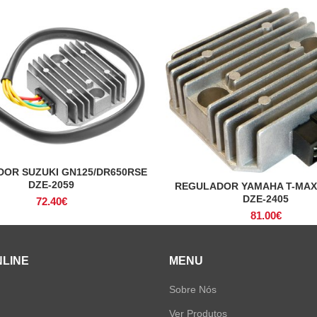
OR SUZUKI GN125/DR650RSE
ADICIONAR
DZE-2059
REGULADOR YAMAHA T-MAX 
ADICIONAR
DZE-2405
72.40
€
81.00
€
NLINE
MENU
Sobre Nós
Ver Produtos