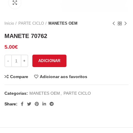
Click to enlarge
Início
PARTE CICLO
MANETES OEM
MANETE 70762
5.00
€
Quantidade de MANETE 70762
ADICIONAR
Compare
Adicionar aos favoritos
Categorias:
MANETES OEM
,
PARTE CICLO
Share