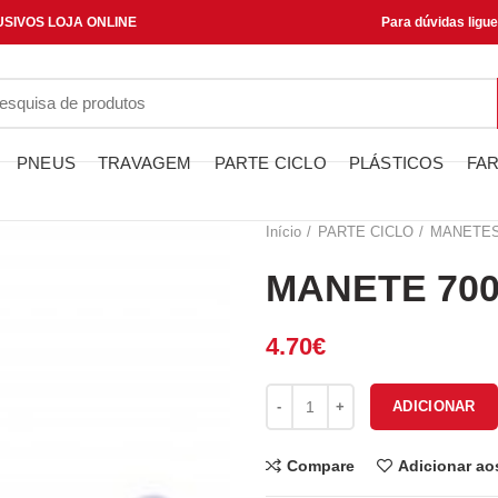
SIVOS LOJA ONLINE
Para dúvidas ligu
PNEUS
TRAVAGEM
PARTE CICLO
PLÁSTICOS
FAR
Início
PARTE CICLO
MANETE
MANETE 700
4.70
€
Quantidade de MANETE 70051
ADICIONAR
Compare
Adicionar ao