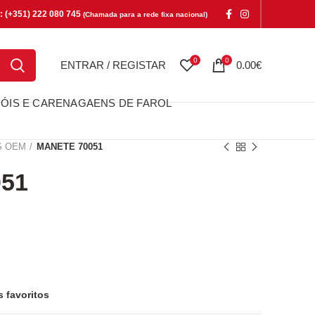
e: (+351) 222 080 745
(Chamada para a rede fixa nacional)
0
0
ENTRAR / REGISTAR
0.00
€
ÓIS E CARENAGAENS DE FAROL
S OEM
MANETE 70051
51
s favoritos