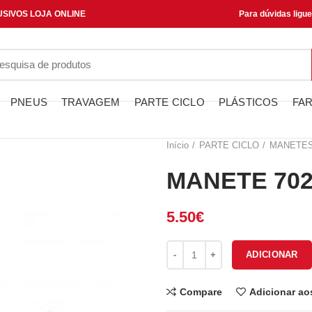
SIVOS LOJA ONLINE
Para dúvidas ligu
PNEUS
TRAVAGEM
PARTE CICLO
PLÁSTICOS
FAR
Início
PARTE CICLO
MANETE
MANETE 702
5.50
€
Quantidade de MANETE 70251
ADICIONAR
Compare
Adicionar ao