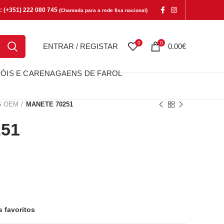
e: (+351) 222 080 745
(Chamada para a rede fixa nacional)
0
0
ENTRAR / REGISTAR
0.00
€
ÓIS E CARENAGAENS DE FAROL
S OEM
MANETE 70251
51
s favoritos