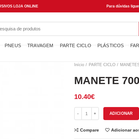
SIVOS LOJA ONLINE
Para dúvidas ligu
PNEUS
TRAVAGEM
PARTE CICLO
PLÁSTICOS
FAR
Início
PARTE CICLO
MANETE
MANETE 700
10.40
€
Quantidade de MANETE 70021
ADICIONAR
Compare
Adicionar ao