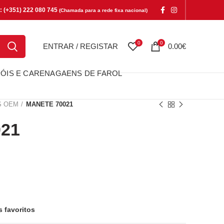
e: (+351) 222 080 745
(Chamada para a rede fixa nacional)
0
0
ENTRAR / REGISTAR
0.00
€
ÓIS E CARENAGAENS DE FAROL
S OEM
MANETE 70021
21
s favoritos