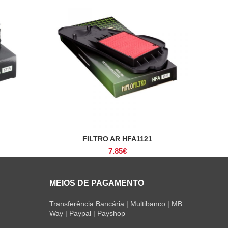
FILTRO AR HFA1121
ADICIONAR
7.85
€
MEIOS DE PAGAMENTO
Transferência Bancária | Multibanco | MB
Way | Paypal | Payshop