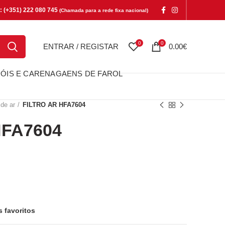
e: (+351) 222 080 745
(Chamada para a rede fixa nacional)
0
0
ENTRAR / REGISTAR
0.00
€
ÓIS E CARENAGAENS DE FAROL
 de ar
FILTRO AR HFA7604
HFA7604
7604
s favoritos