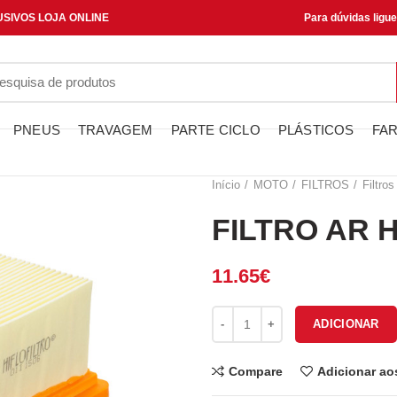
SIVOS LOJA ONLINE
Para dúvidas ligu
PNEUS
TRAVAGEM
PARTE CICLO
PLÁSTICOS
FAR
Início
MOTO
FILTROS
Filtros
FILTRO AR 
11.65
€
Quantidade de FILTRO AR HFA
ADICIONAR
Compare
Adicionar ao