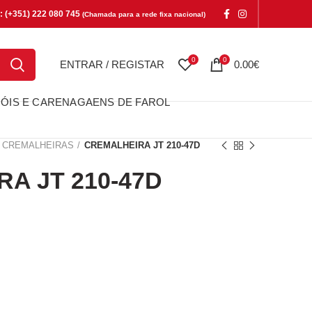
e: (+351) 222 080 745
(Chamada para a rede fixa nacional)
0
0
ENTRAR / REGISTAR
0.00
€
ÓIS E CARENAGAENS DE FAROL
CREMALHEIRAS
CREMALHEIRA JT 210-47D
A JT 210-47D
T 210-47D