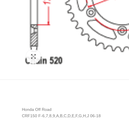
Click to enlarge
Honda Off Road
CRF150 F-6,7,8,9,A,B,C,D,E,F,G,H,J 06-18