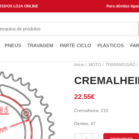
SIVOS LOJA ONLINE
Para dúvidas ligu
PNEUS
TRAVAGEM
PARTE CICLO
PLÁSTICOS
FAR
Início
MOTO
TRANSMISSÃO
CREMALHEIR
22.55
€
Cremalheira: 210
Dentes: 47
Quantidade de CREMALHEIRA J