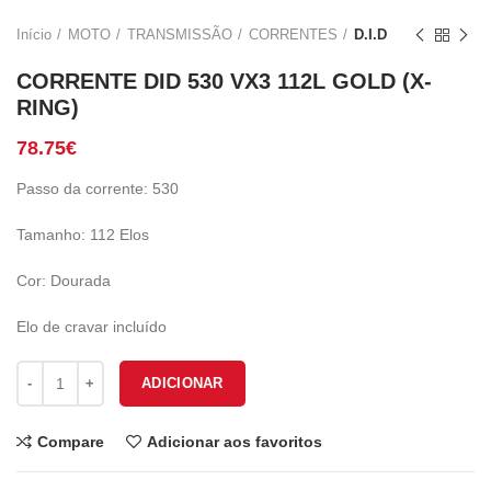
Início
MOTO
TRANSMISSÃO
CORRENTES
D.I.D
CORRENTE DID 530 VX3 112L GOLD (X-
RING)
78.75
€
Passo da corrente: 530
Tamanho: 112 Elos
Cor: Dourada
Elo de cravar incluído
Quantidade de CORRENTE DID 530 VX3 112L GOLD (X-RING)
ADICIONAR
Compare
Adicionar aos favoritos