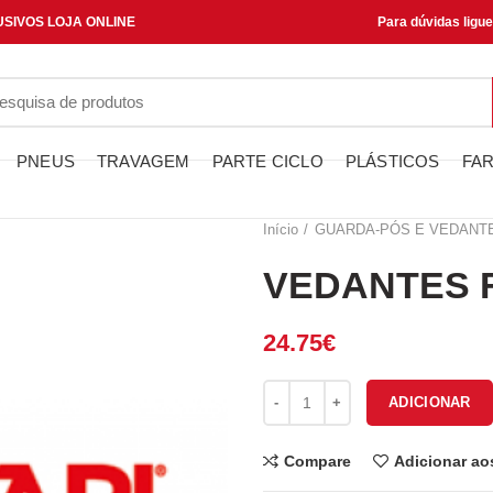
SIVOS LOJA ONLINE
Para dúvidas ligu
PNEUS
TRAVAGEM
PARTE CICLO
PLÁSTICOS
FAR
Início
GUARDA-PÓS E VEDANT
VEDANTES F
24.75
€
Quantidade de VEDANTES FOR
ADICIONAR
Compare
Adicionar ao