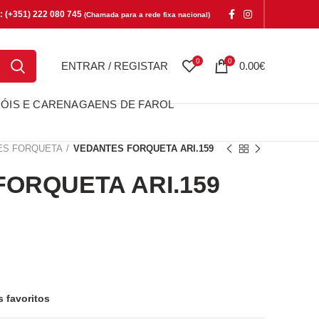
e: (+351) 222 080 745
(Chamada para a rede fixa nacional)
0
0
ENTRAR / REGISTAR
0.00
€
ÓIS E CARENAGAENS DE FAROL
ES FORQUETA
VEDANTES FORQUETA ARI.159
ORQUETA ARI.159
QUETA ARI.159
s favoritos