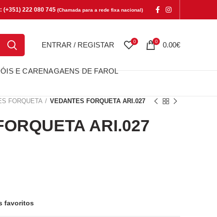
e: (+351) 222 080 745
(Chamada para a rede fixa nacional)
0
0
ENTRAR / REGISTAR
0.00
€
ÓIS E CARENAGAENS DE FAROL
ES FORQUETA
VEDANTES FORQUETA ARI.027
ORQUETA ARI.027
QUETA ARI.027
s favoritos