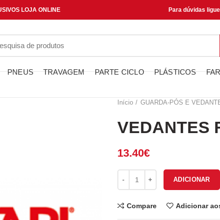
SIVOS LOJA ONLINE
Para dúvidas ligu
PNEUS
TRAVAGEM
PARTE CICLO
PLÁSTICOS
FAR
Início
GUARDA-PÓS E VEDANT
VEDANTES F
13.40
€
Quantidade de VEDANTES FOR
ADICIONAR
Compare
Adicionar ao