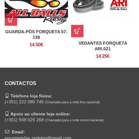
GUARDA-PÓS FORQUETA 57-
138
VEDANTES FORQUETA
14.50
€
ARI.021
14.25
€
CONTACTOS
Telefone loja física:
(+351) 222 080 745
(Chamada para a rede fixa nacional)
Apoio ao cliente loja online:
(+351) 938 025 269
(Chamada para a rede móvel nacional)
Email:
encomendas.zedelga@gmail.com