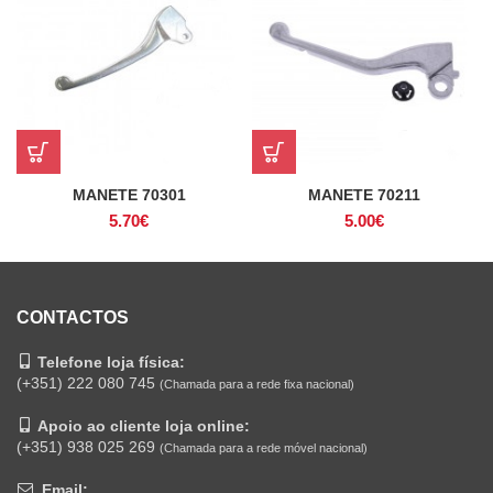
MANETE 70301
MANETE 70211
5.70
€
5.00
€
CONTACTOS
Telefone loja física:
(+351) 222 080 745
(Chamada para a rede fixa nacional)
Apoio ao cliente loja online:
(+351) 938 025 269
(Chamada para a rede móvel nacional)
Email: