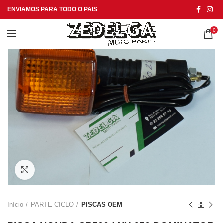
ENVIAMOS PARA TODO O PAIS
0
Click to enlarge
Início
PARTE CICLO
PISCAS OEM