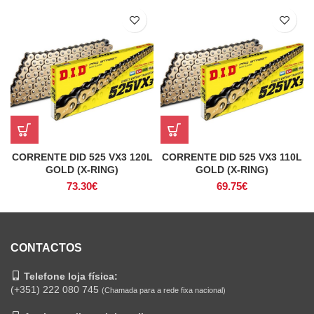
CORRENTE DID 525 VX3 120L
CORRENTE DID 525 VX3 110L
GOLD (X-RING)
GOLD (X-RING)
73.30
€
69.75
€
CONTACTOS
Telefone loja física:
(+351) 222 080 745
(Chamada para a rede fixa nacional)