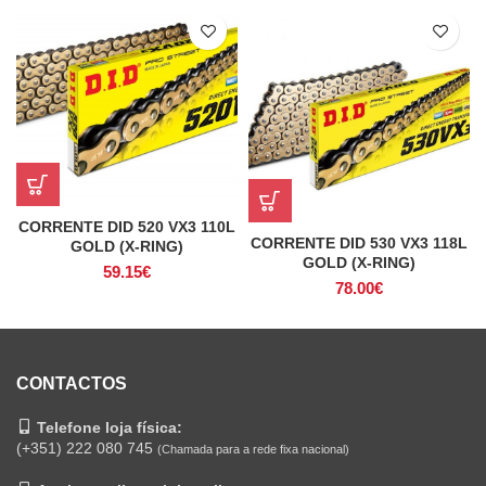
CORRENTE DID 520 VX3 110L
CORRENTE DID 530 VX3 118L
GOLD (X-RING)
GOLD (X-RING)
59.15
€
78.00
€
CONTACTOS
Telefone loja física:
(+351) 222 080 745
(Chamada para a rede fixa nacional)