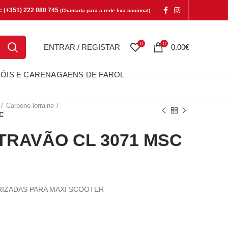
e: (+351) 222 080 745
(Chamada para a rede fixa nacional)
0
0
ENTRAR / REGISTAR
0.00
€
ÓIS E CARENAGAENS DE FAROL
Carbone-lorraine
C
TRAVÃO CL 3071 MSC
RIZADAS PARA MAXI SCOOTER
VÃO CL 3071 MSC