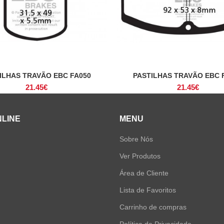
ILHAS TRAVÃO EBC FA050
PASTILHAS TRAVÃO EBC 
ADICIONAR
ADICIONAR
21.45
€
21.45
€
NLINE
MENU
Sobre Nós
Ver Produtos
Área de Cliente
Lista de Favoritos
Carrinho de compras
Política de Privacidade