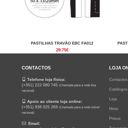
PASTILHAS TRAVÃO EBC FA012
PAST
ADICIONAR
29.75
€
CONTACTOS
LOJA O
Telefone loja física:
Contactos
(+351) 222 080 745
(Chamada para a rede fixa
Catálogos
nacional)
Loja
Apoio ao cliente loja online:
(+351) 938 025 269
(Chamada para a rede móvel
Moto
nacional)
Pneus
Email:
Travagem