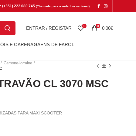
e: (+351) 222 080 745
(Chamada para a rede fixa nacional)
0
0
ENTRAR / REGISTAR
0.00
€
ÓIS E CARENAGAENS DE FAROL
Carbone-lorraine
C
TRAVÃO CL 3070 MSC
RIZADAS PARA MAXI SCOOTER
VÃO CL 3070 MSC