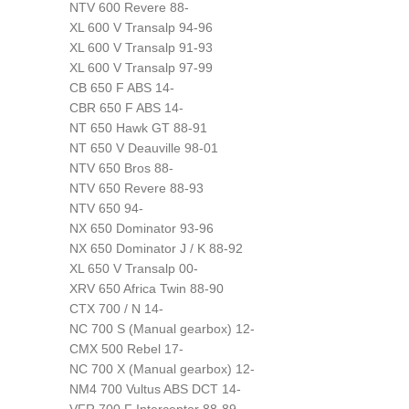
NTV 600 Revere 88-
XL 600 V Transalp 94-96
XL 600 V Transalp 91-93
XL 600 V Transalp 97-99
CB 650 F ABS 14-
CBR 650 F ABS 14-
NT 650 Hawk GT 88-91
NT 650 V Deauville 98-01
NTV 650 Bros 88-
NTV 650 Revere 88-93
NTV 650 94-
NX 650 Dominator 93-96
NX 650 Dominator J / K 88-92
XL 650 V Transalp 00-
XRV 650 Africa Twin 88-90
CTX 700 / N 14-
NC 700 S (Manual gearbox) 12-
CMX 500 Rebel 17-
NC 700 X (Manual gearbox) 12-
NM4 700 Vultus ABS DCT 14-
VFR 700 F Interceptor 88-89