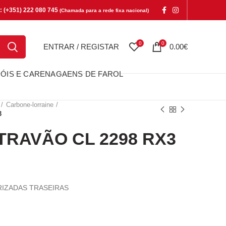
e: (+351) 222 080 745
(Chamada para a rede fixa nacional)
0
0
ENTRAR / REGISTAR
0.00
€
ÓIS E CARENAGAENS DE FAROL
Carbone-lorraine
3
TRAVÃO CL 2298 RX3
RIZADAS TRASEIRAS
VÃO CL 2298 RX3